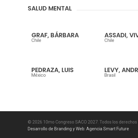
SALUD MENTAL
GRAF, BÁRBARA
ASSADI, VI
Chile
Chile
PEDRAZA, LUIS
LEVY, AND
México
Brasil
© 2026 10mo Congreso SACO 2027. Todos los derechos 
Desarrollo de Branding y Web: Agencia Smart Future